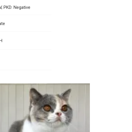
IV, PKD: Negative
ate
SH