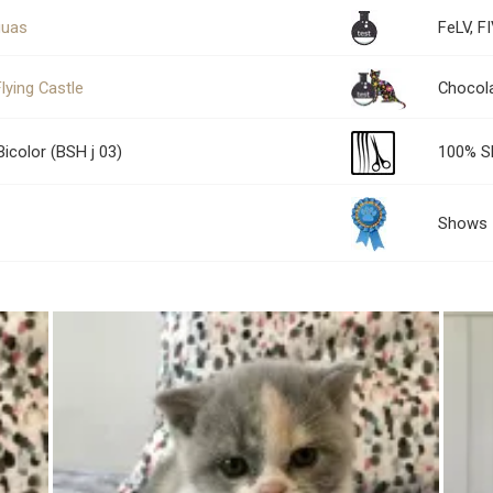
guas
FeLV, F
lying Castle
Chocol
 Bicolor (BSH j 03)
100% 
Shows