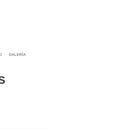
O
GALERÍA
S