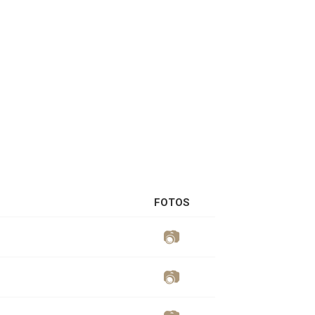
FOTOS
📷
📷