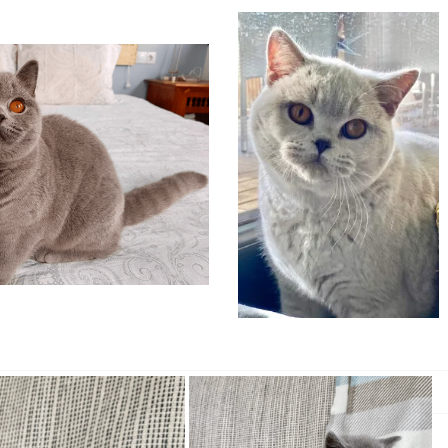
gini Dos Aguas
Inky Bubble Cherry Land