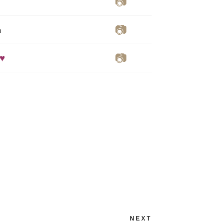
📷
📷
a
📷
♥
NEXT