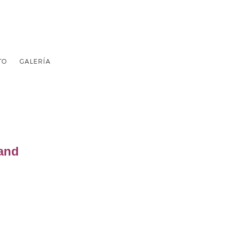
TO
GALERÍA
and